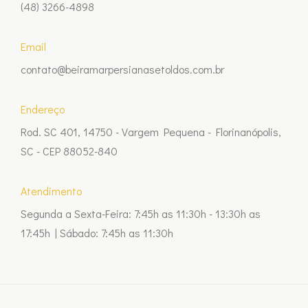
(48) 3266-4898
Email
contato@beiramarpersianasetoldos.com.br
Endereço
Rod. SC 401, 14750 - Vargem Pequena - Florinanópolis,
SC - CEP 88052-840
Atendimento
Segunda a Sexta-Feira: 7:45h as 11:30h - 13:30h as
17:45h | Sábado: 7:45h as 11:30h
onversa