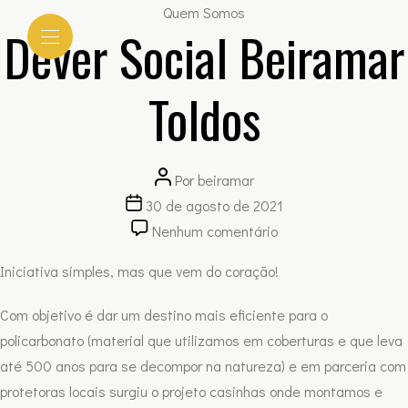
Categorias
Quem Somos
Dever Social Beiramar
Toldos
Autor
Por
beiramar
Data
do
30 de agosto de 2021
de
post
em
Nenhum comentário
publicação
Dever
Iniciativa simples, mas que vem do coração!
Social
Beiramar
Com objetivo é dar um destino mais eficiente para o
Toldos
policarbonato (material que utilizamos em coberturas e que leva
até 500 anos para se decompor na natureza) e em parceria com
protetoras locais surgiu o projeto casinhas onde montamos e